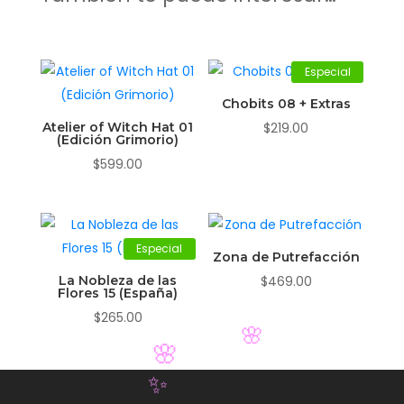
Especial
Chobits 08 + Extras
Atelier of Witch Hat 01
$
219.00
(Edición Grimorio)
$
599.00
Especial
Zona de Putrefacción
La Nobleza de las
$
469.00
Flores 15 (España)
$
265.00
🌸