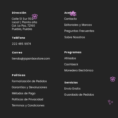
🌸
✨
Dirección
Acerca
Calle 13 Sur 1102
Contacto
Local 1, Planta alta
Editoriales y Marcas
Col. La Paz, 72160
🎋
Puebla, Puebla
Preguntas Frecuentes
🌸
Sobre Nosotros
Teléfono
222 485 9974
Programas
Correo
Afiliados
tienda@japanboxstore.com
Cashback
Monedero Electrónico
Políticas
Formalización de Pedidos
Servicios
Garantías y Devoluciones
Envío Gratis
Métodos de Pago
Guardado de Pedidos
🌸
Políticas de Privacidad
Términos y Condiciones