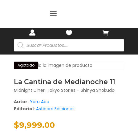
a
🏷️



Búsqueda
de
productos
Agotado
La Cantina de Medianoche 11
Midnight Diner: Tokyo Stories – Shinya Shokudō
Autor:
Yaro Abe
Editorial:
Astiberri Ediciones
$
9,999.00