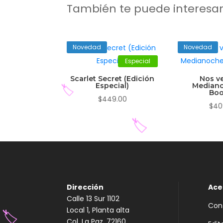
También te puede interesa
Novedad
Novedad
Especial
Scarlet Secret (Edición
Nos v
Especial)
Mediano
Boo
$
449.00
$
40
🏷️
🏷️
Dirección
Ace
Calle 13 Sur 1102
Con
Local 1, Planta alta
Col. La Paz, 72160