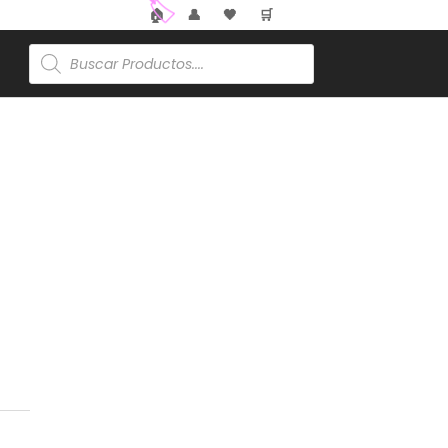
🏠
👤
🖤
🛒
Búsqueda
de
productos
🏷️