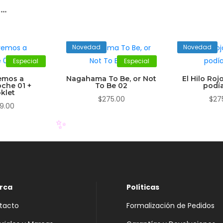
r…
Novedad
Novedad
Especial
Especial
emos a
Nagahama To Be, or Not
El Hilo Roj
che 01 +
To Be 02
podía
klet
$
275.00
$
27
9.00
✨
rca
Políticas
tacto
Formalización de Pedidos