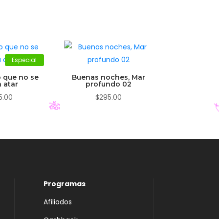
Especial
o que no se
Buenas noches, Mar
 atar
profundo 02
5.00
$
295.00
🎋

Programas
Afiliados