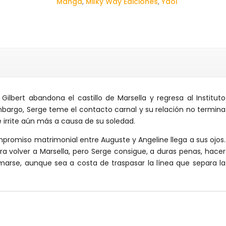
Manga
,
Milky Way Ediciones
,
Yaoi
 Gilbert abandona el castillo de Marsella y regresa al Instituto
bargo, Serge teme el contacto carnal y su relación no termina
e irrite aún más a causa de su soledad.
mpromiso matrimonial entre Auguste y Angeline llega a sus ojos.
a volver a Marsella, pero Serge consigue, a duras penas, hacer
amarse, aunque sea a costa de traspasar la línea que separa la