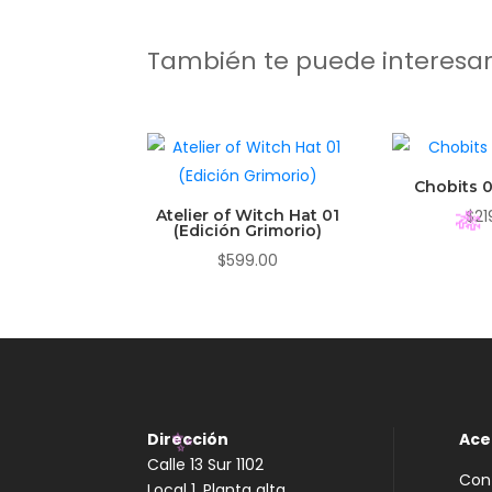
También te puede interesa
Chobits 0
Atelier of Witch Hat 01
$
21
(Edición Grimorio)
$
599.00
🎋
Dirección
Ace
Calle 13 Sur 1102
Con
Local 1, Planta alta