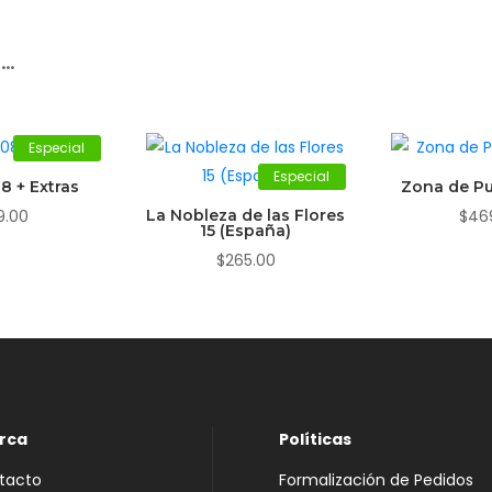
r…
Especial
Especial
8 + Extras
Zona de Pu
9.00
La Nobleza de las Flores
$
46
15 (España)
$
265.00
rca
Políticas
tacto
Formalización de Pedidos