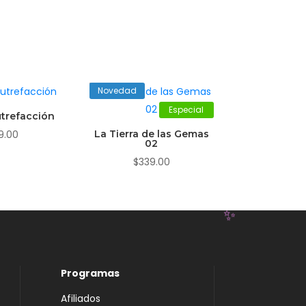
Novedad
Especial
trefacción
9.00
La Tierra de las Gemas
02
$
339.00
Programas
✨
Afiliados