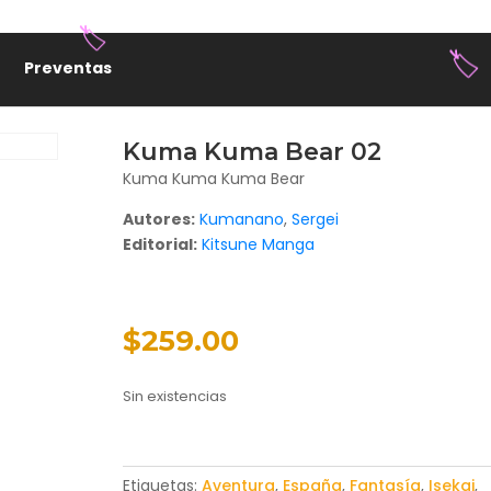
Preventas
Kuma Kuma Bear 02
Kuma Kuma Kuma Bear
🏷️
🏷️
Autores:
Kumanano
,
Sergei
Editorial:
Kitsune Manga
$
259.00
Sin existencias
Etiquetas:
Aventura
,
España
,
Fantasía
,
Isekai
,