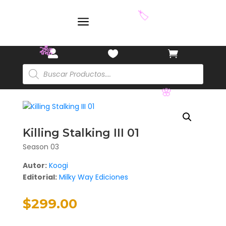
a
🏷️



Búsqueda
de
productos
🎋
🌸
Killing Stalking III 01
Season 03
Autor:
Koogi
Editorial:
Milky Way Ediciones
$
299.00