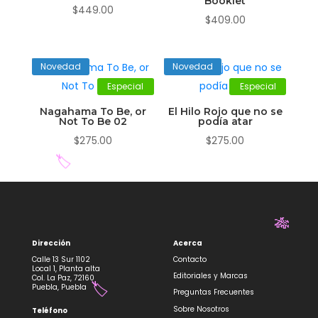
Booklet
$
449.00
$
409.00
Novedad
Novedad
Especial
Especial
Nagahama To Be, or
El Hilo Rojo que no se
Not To Be 02
podía atar
$
275.00
$
275.00
🏷️
Dirección
Acerca
🎋
Calle 13 Sur 1102
Contacto
Local 1, Planta alta
Editoriales y Marcas
Col. La Paz, 72160
Puebla, Puebla
Preguntas Frecuentes
Sobre Nosotros
Teléfono