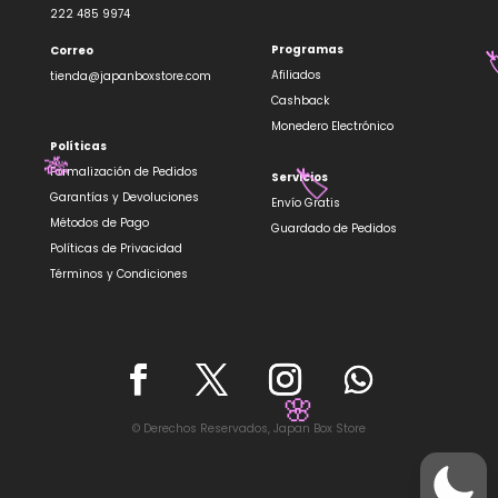
🏷️
222 485 9974
Programas
Correo
Afiliados
tienda@japanboxstore.com
Cashback

Monedero Electrónico
Políticas
Formalización de Pedidos
Servicios
Garantías y Devoluciones
Envío Gratis
Métodos de Pago
Guardado de Pedidos
🎋
🏷️
Políticas de Privacidad
Términos y Condiciones
© Derechos Reservados, Japan Box Store
🌸