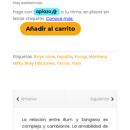
Hay existencias
Añadir al carrito
Killing
Stalking
III
01
Etiquetas:
Boys Love
,
España
,
Koogi
,
Manhwa
,
cantidad
Milky Way Ediciones
,
Terror
,
Yaoi
Anterior
Siguiente
La relación entre Bum y Sangwoo es
compleja y cambiante. La amabilidad de