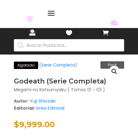
🌸
a



Búsqueda
🌸
🎋
de
productos
✨
Pack
Agotado
Godeath (Serie Completa)
Megami no Ketsumyaku ( Tomos 01 – 03 )
Autor:
Yuji Shiozaki
Editorial:
Ivrea Editorial
$
9,999.00