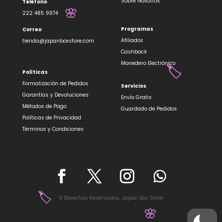
Sobre Nosotros
Teléfono
222 485 9974
Programas
Correo
🌸
Afiliados
tienda@japanboxstore.com
Cashback
Monedero Electrónico
Políticas
Formalización de Pedidos
Servicios
Garantías y Devoluciones
🏷️
Envío Gratis
Métodos de Pago
Guardado de Pedidos
Políticas de Privacidad
Términos y Condiciones
© Derechos Reservados, Japan Box Store