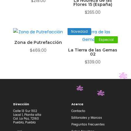
$
219.00
La Nobleza de las
Flores 15 (España)
$
265.00
Novedad
Especial
Zona de Putrefacción
$
469.00
La Tierra de las Gemas
02
$
339.00
🎋
🎋
Dirección
Acerca
🎋
Calle 13 Sur 1102
Contacto
Local 1, Planta alta
Editoriales y Marcas
Col. La Paz, 72160
Puebla, Puebla
Preguntas Frecuentes