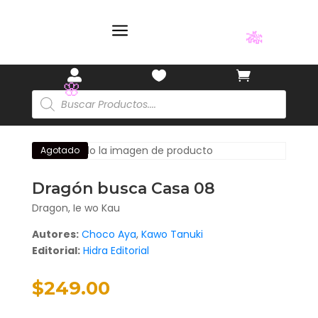
🌸
a



🎋
Búsqueda
de
productos
🌸
Agotado
Dragón busca Casa 08
Dragon, Ie wo Kau
Autores:
Choco Aya
,
Kawo Tanuki
Editorial:
Hidra Editorial
$
249.00