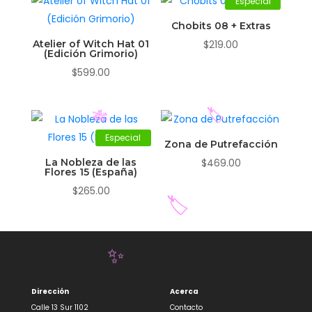
Especial
Chobits 08 + Extras
Atelier of Witch Hat 01
$
219.00
(Edición Grimorio)
$
599.00
Especial
Zona de Putrefacción
🏷️
🎋
La Nobleza de las
$
469.00
Flores 15 (España)
$
265.00
🏷️
✨
Dirección
Acerca
Calle 13 Sur 1102
Contacto