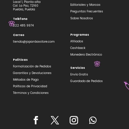
Local 1, Planta alta
Editoriales y Marcas
Col. La Paz, 72160
Puebla, Puebla
Preguntas Frecuentes
Sobre Nosotros
Teléfono
222 485 9974
Programas
Correo
🌸
Afiliados
tienda@japanboxstore.com
Cashback
Monedero Electrónico
Políticas
Formalización de Pedidos
Servicios
Garantías y Devoluciones
Envío Gratis
Métodos de Pago
🌸
Guardado de Pedidos
Políticas de Privacidad
Términos y Condiciones
