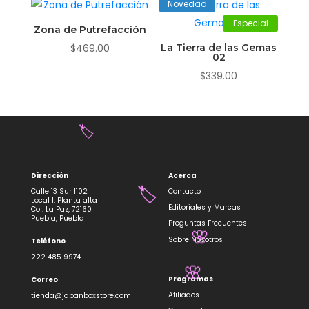
Novedad
Especial
Zona de Putrefacción
$
469.00
La Tierra de las Gemas
02
$
339.00
🏷️
Dirección
Acerca
Calle 13 Sur 1102
Contacto
Local 1, Planta alta
Editoriales y Marcas
🏷️
Col. La Paz, 72160
Puebla, Puebla
Preguntas Frecuentes
Sobre Nosotros
Teléfono
🌸
222 485 9974
Programas
Correo
🌸
Afiliados
tienda@japanboxstore.com