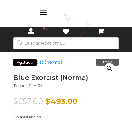
a
🏷️



✨
Búsqueda
✨
de
productos
✨
Pack
Agotado
Blue Exorcist (Norma)
Tomos 01 – 03
El
El
$
657.00
$
493.00
precio
precio
original
actual
Sin existencias
era:
es:
$657.00.
$493.00.