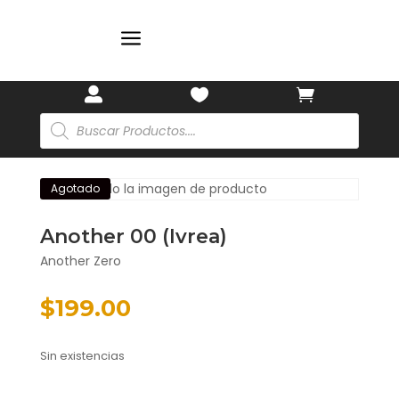
a



Búsqueda
de
productos
Agotado
Another 00 (Ivrea)
Another Zero
$
199.00
Sin existencias