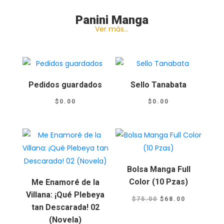
Panini Manga
Ver más…
Pedidos guardados
Sello Tanabata
$
0.00
$
0.00
Bolsa Manga Full
Color (10 Pzas)
Me Enamoré de la
Villana: ¡Qué Plebeya
El
El
$
75.00
$
68.00
tan Descarada! 02
precio
precio
(Novela)