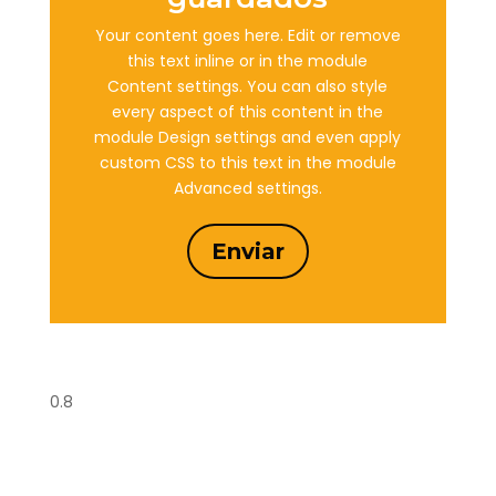
Your content goes here. Edit or remove
this text inline or in the module
Content settings. You can also style
every aspect of this content in the
module Design settings and even apply
custom CSS to this text in the module
Advanced settings.
Enviar
0.8