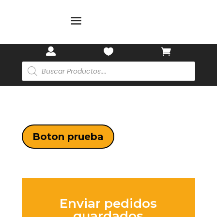
a



Búsqueda
de
productos
Boton prueba
Enviar pedidos
guardados