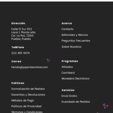
Dirección
Acerca
Calle 13 Sur 1102
Contacto
Local 1, Planta alta
🌸
Editoriales y Marcas
✨
Col. La Paz, 72160
Puebla, Puebla
Preguntas Frecuentes
Sobre Nosotros
Teléfono
222 485 9974
Programas
Correo
Afiliados
tienda@japanboxstore.com
Cashback
Monedero Electrónico
Políticas
Formalización de Pedidos
Servicios
Garantías y Devoluciones
Envío Gratis
Métodos de Pago
Guardado de Pedidos
Políticas de Privacidad
Términos y Condiciones