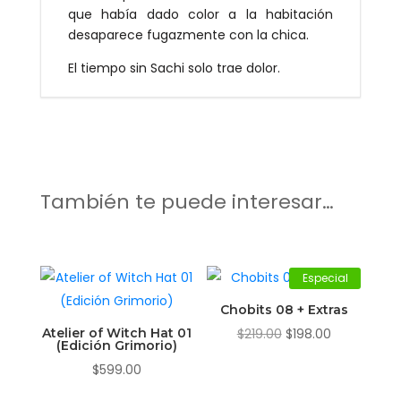
que había dado color a la habitación
desaparece fugazmente con la chica.
El tiempo sin Sachi solo trae dolor.
También te puede interesar…
Especial
Chobits 08 + Extras
El
El
Atelier of Witch Hat 01
$
219.00
$
198.00
(Edición Grimorio)
precio
precio
$
599.00
original
actual