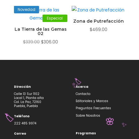
era:
es:
$219.00.
$198.00.
Novedad
Especial
Zona de Putrefacción
La Tierra de las Gemas
$
469.00
02
El
El
$
339.00
$
306.00
precio
precio
original
actual
era:
es:
$339.00.
$306.00.
Dirección
Acerca
Calle 13 Sur 1102
Contacto
🏷️
Local 1, Planta alta
✨
Editoriales y Marcas
Col. La Paz, 72160
Puebla, Puebla
Preguntas Frecuentes
Sobre Nosotros
Teléfono
222 485 9974
🏷️
Programas
Correo
🌸