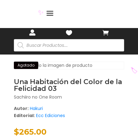
a

✨


Búsqueda
de
productos
Agotado
Una Habitación del Color de la
Felicidad 03
🏷️
Sachiiro no One Room
Autor:
Hakuri
Editorial:
Ecc Ediciones
$
265.00