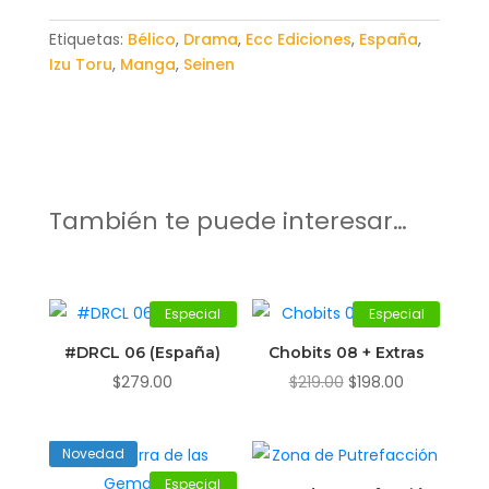
Etiquetas:
Bélico
,
Drama
,
Ecc Ediciones
,
España
,
Izu Toru
,
Manga
,
Seinen
También te puede interesar…
Especial
Especial
#DRCL 06 (España)
Chobits 08 + Extras
El
El
$
279.00
$
219.00
$
198.00
precio
precio
original
actual
Novedad
era:
es:
Especial