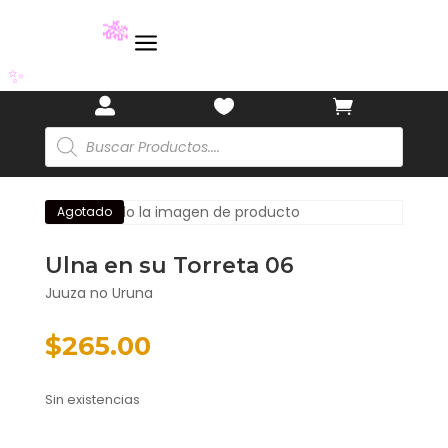
a
🎋



✨
Búsqueda
de
productos
Agotado
Ulna en su Torreta 06
Juuza no Uruna
$
265.00
Sin existencias