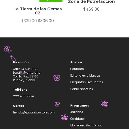
$219.00.
$198.00.
Zona de Putrefacción
La Tierra de las Gemas
$
469.00
02
El
El
$
339.00
$
306.00
precio
precio
original
actual
era:
es:
$339.00.
$306.00.
🌸
✨
Dirección
Acerca
🏷️
Calle 13 Sur 1102
Contacto
Local 1, Planta alta
Editoriales y Marcas
Col. La Paz, 72160
✨
Puebla, Puebla
Preguntas Frecuentes
🌸
Sobre Nosotros
Teléfono
222 485 9974
Programas
Correo
🎋
🌸
Afiliados
tienda@japanboxstore.com
Cashback
🎋
Monedero Electrónico