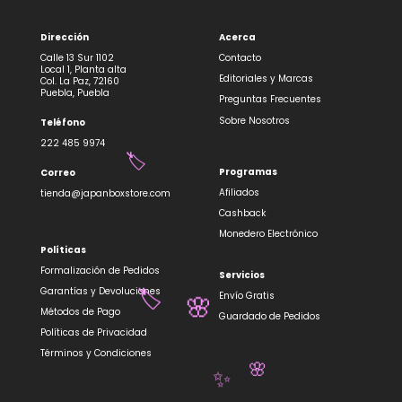
Dirección
Acerca
Calle 13 Sur 1102
Contacto
Local 1, Planta alta
Editoriales y Marcas
Col. La Paz, 72160
Puebla, Puebla
Preguntas Frecuentes
Sobre Nosotros
Teléfono
222 485 9974
Programas
Correo
Afiliados
tienda@japanboxstore.com
Cashback
🏷️
Monedero Electrónico
Políticas
Formalización de Pedidos
Servicios
Garantías y Devoluciones
Envío Gratis
Métodos de Pago
Guardado de Pedidos
Políticas de Privacidad
Términos y Condiciones
🏷️
🌸