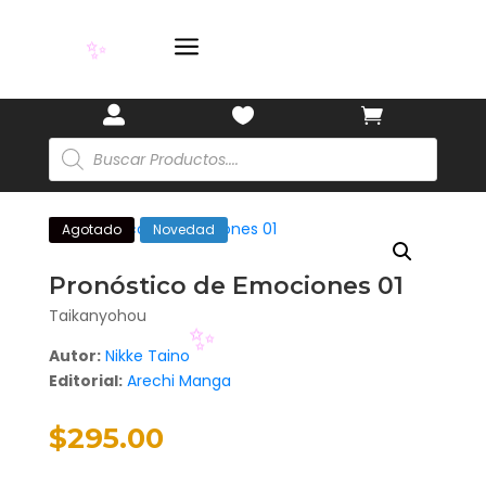
🏷️
a



✨
Búsqueda
de
productos
Agotado
Novedad
Pronóstico de Emociones 01
Taikanyohou
Autor:
Nikke Taino
Editorial:
Arechi Manga
✨
$
295.00