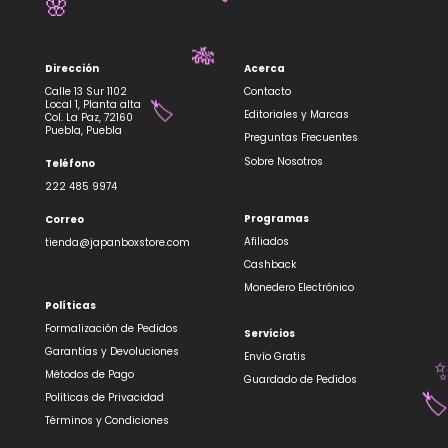
🏷️
🏷️
🌸
Dirección
Acerca
🎋
Calle 13 Sur 1102
Contacto
Local 1, Planta alta
Editoriales y Marcas
Col. La Paz, 72160
Puebla, Puebla
Preguntas Frecuentes
🏷️
Sobre Nosotros
Teléfono
222 485 9974
Programas
Correo
Afiliados
tienda@japanboxstore.com
Cashback
Monedero Electrónico
Políticas
Formalización de Pedidos
Servicios
Garantías y Devoluciones
Envío Gratis
Métodos de Pago
Guardado de Pedidos
Políticas de Privacidad
Términos y Condiciones