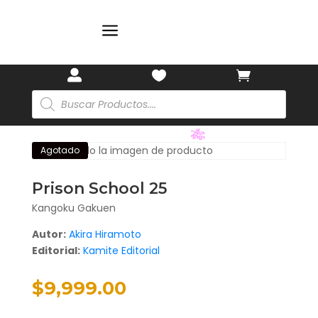
a



Búsqueda
de
productos
Agotado
🎋
Prison School 25
Kangoku Gakuen
Autor:
Akira Hiramoto
Editorial:
Kamite Editorial
$
9,999.00