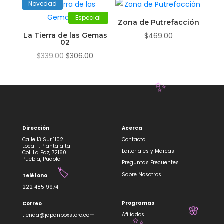
$219.00.
$198.00.
Novedad
Especial
Zona de Putrefacción
La Tierra de las Gemas
$
469.00
02
El
El
$
339.00
$
306.00
precio
precio
original
actual
era:
es:
✨
$339.00.
$306.00.
Dirección
Acerca
Calle 13 Sur 1102
Contacto
Local 1, Planta alta
Editoriales y Marcas
Col. La Paz, 72160
Puebla, Puebla
Preguntas Frecuentes
Sobre Nosotros
Teléfono
🏷️
222 485 9974
Programas
Correo
Afiliados
tienda@japanboxstore.com