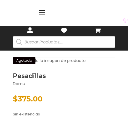
✨
a



Búsqueda
de
productos
Agotado
Pesadillas
Domu
$
375.00
Sin existencias