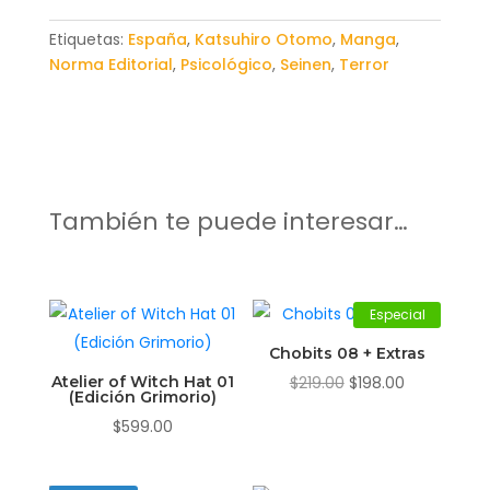
Etiquetas:
España
,
Katsuhiro Otomo
,
Manga
,
Norma Editorial
,
Psicológico
,
Seinen
,
Terror
También te puede interesar…
Especial
Chobits 08 + Extras
El
El
Atelier of Witch Hat 01
$
219.00
$
198.00
(Edición Grimorio)
precio
precio
$
599.00
original
actual
era:
es: