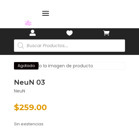
a



🎋
Búsqueda
de
productos
Agotado
NeuN 03
NeuN
$
259.00
Sin existencias