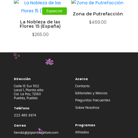
Especial
Zona de Putrefacción
La Nobleza de las
$
469.00
Flores 15 (España)
$
265.00
✨
🎋
Dirección
Acerca
Calle 13 Sur 1102
Contacto
Local 1, Planta alta
Editoriales y Marcas
Col. La Paz, 72160
Puebla, Puebla
Preguntas Frecuentes
Sobre Nosotros
Teléfono
222 485 9974
Programas
Correo
Afiliados
tienda@japanboxstore.com