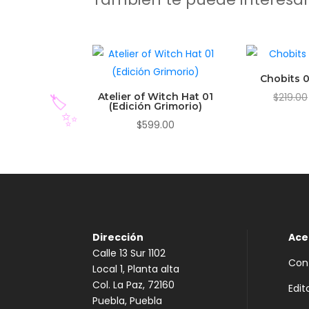
Chobits 0
Atelier of Witch Hat 01
$
219.00
(Edición Grimorio)
$
599.00
🏷️
✨
Dirección
Ace
Calle 13 Sur 1102
Con
Local 1, Planta alta
Col. La Paz, 72160
Edit
Puebla, Puebla