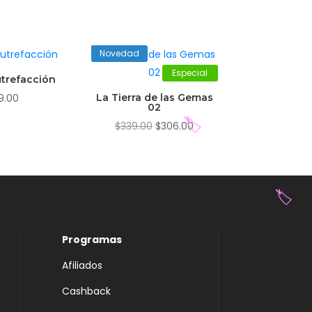
Novedad
Especial
trefacción
9.00
La Tierra de las Gemas
02
El
El
$
339.00
$
306.00
precio
precio
original
actual
🏷️
era:
es:
$339.00.
$306.00.
Programas
🏷️
Afiliados
Cashback