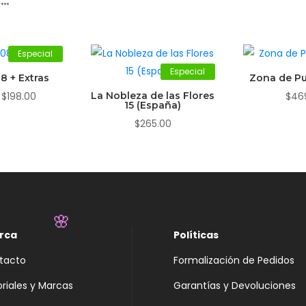
Especial
Especial
8 + Extras
Zona de Pu
El
El
$
198.00
La Nobleza de las Flores
$
46
15 (España)
precio
precio
$
265.00
original
actual
era:
es:
$219.00.
$198.00.
rca
Políticas
tacto
Formalización de Pedidos
🌸
oriales y Marcas
Garantías y Devoluciones