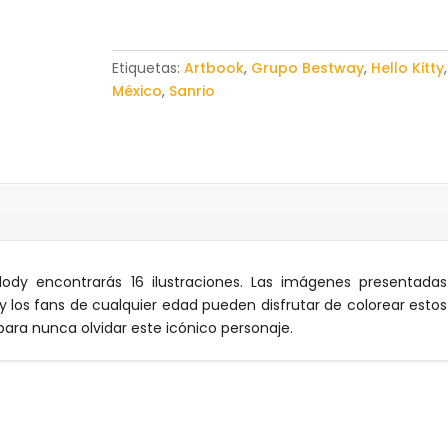
(Coloring
Book)
cantidad
Etiquetas:
Artbook
,
Grupo Bestway
,
Hello Kitty
,
México
,
Sanrio
lody encontrarás 16 ilustraciones. Las imágenes presentadas
 los fans de cualquier edad pueden disfrutar de colorear estos
para nunca olvidar este icónico personaje.
r…