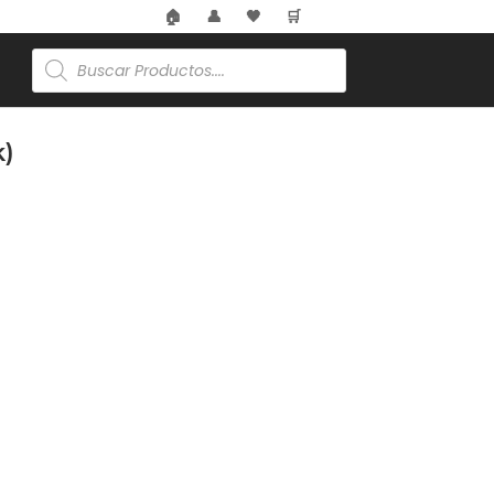
🏠
👤
🖤
🛒
Búsqueda
de
productos
k)