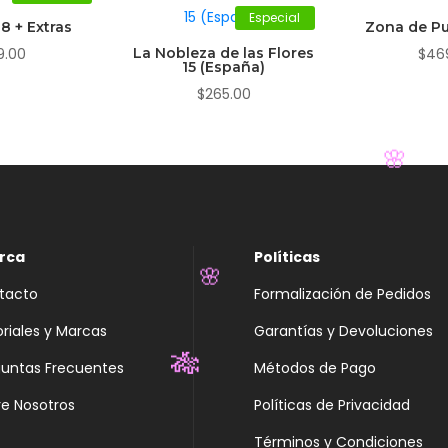
Especial
8 + Extras
Zona de Pu
9.00
La Nobleza de las Flores
$
46
15 (España)
$
265.00
🌸
rca
Políticas
tacto
Formalización de Pedidos
oriales y Marcas
Garantías y Devoluciones
🌸
guntas Frecuentes
Métodos de Pago
e Nosotros
Políticas de Privacidad
Términos y Condiciones