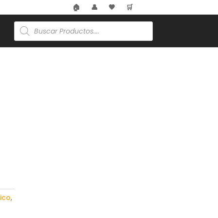
🏠
👤
🖤
🛒
Búsqueda
de
productos
ico
,