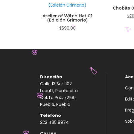
Chobits 0
Atelier of Witch Hat 01
$
21
(Edición Grimorio)
$
599.00
✨
✨
🌸
Dirección
Ace
Calle 13 Sur 1102
Con
Local 1, Planta alta
🏷️
Col. La Paz, 72160
Edit
Puebla, Puebla
Pre
Teléfono
🌸
Sobr
222 485 9974
Correo