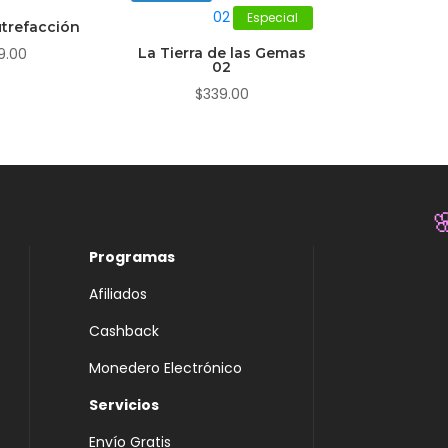
Especial
trefacción
9.00
La Tierra de las Gemas
02
$
339.00
Programas

Afiliados
Cashback
Monedero Electrónico
Servicios
Envío Gratis