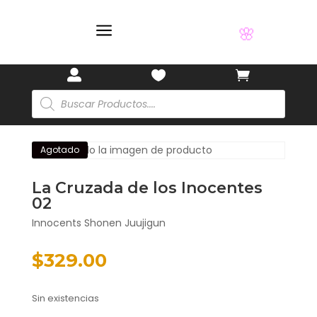
a
🌸



Búsqueda
de
productos
Agotado
La Cruzada de los Inocentes
02
Innocents Shonen Juujigun
$
329.00
Sin existencias