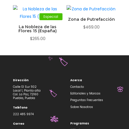
Especial
Zona de Putrefacción
La Nobleza de las
$
469.00
Flores 15 (España)
$
265.00
✨
🏷️
Dirección
Acerca
Calle 13 Sur 1102
Contacto
Local 1, Planta alta
Editoriales y Marcas
Col. La Paz, 72160
🌸
Puebla, Puebla
Preguntas Frecuentes
🏷️
Sobre Nosotros
Teléfono
222 485 9974
Programas
Correo