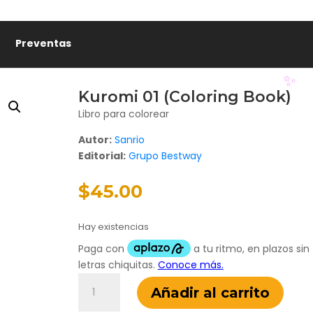
🎋
Preventas
Kuromi 01 (Coloring Book)
Libro para colorear
Autor:
Sanrio
Editorial:
Grupo Bestway
✨
$
45.00
Hay existencias
Kuromi
Añadir al carrito
01
(Coloring