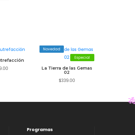
Novedad
Especial
trefacción
9.00
La Tierra de las Gemas
02
$
339.00

Programas