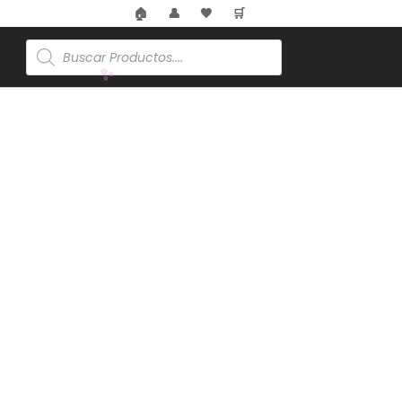
🏠
👤
🖤
🛒
🏷️
Búsqueda
de
productos
✨