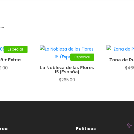
r…
Especial
Especial
8 + Extras
Zona de Pu
9.00
La Nobleza de las Flores
$
46
15 (España)
$
265.00
rca
Políticas