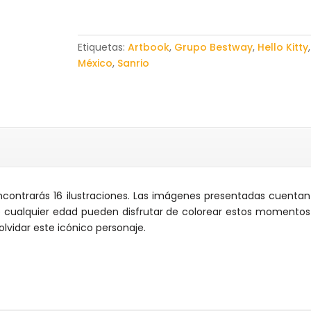
Book)
cantidad
Etiquetas:
Artbook
,
Grupo Bestway
,
Hello Kitty
,
México
,
Sanrio
encontrarás 16 ilustraciones. Las imágenes presentadas cuentan
de cualquier edad pueden disfrutar de colorear estos momentos
olvidar este icónico personaje.