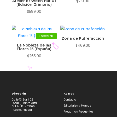
Atelier of Witch Hat 01
$
219.00
(Edición Grimorio)
$
599.00
Especial
Zona de Putrefacción
La Nobleza de las
$
469.00
Flores 15 (España)
$
265.00
🏷️
✨
Dirección
Acerca
Calle 13 Sur 1102
Contacto
Local 1, Planta alta
Editoriales y Marcas
Col. La Paz, 72160
Puebla, Puebla
Preguntas Frecuentes