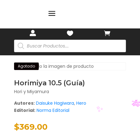
a



Búsqueda
de
productos
Agotado
Horimiya 10.5 (Guía)
Hori y Miyamura
Autores:
Daisuke Hagiwara
,
Hero
Editorial:
Norma Editorial
$
369.00

✨