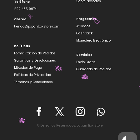
Sobre Nosotros
Teléfono
222 485 9974
Programas
Correo
Afiliados
tienda@japanboxstore.com
✨
Cashback
🏷️
Monedero Electrónico
Políticas
Formalización de Pedidos
Servicios
Garantías y Devoluciones
Envío Gratis
Métodos de Pago
Guardado de Pedidos
Políticas de Privacidad
Términos y Condiciones
🎋
🎋
© Derechos Reservados, Japan Box Store