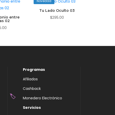
Novedad
Tu Lado Oculto 03
onio entre
$
295.00
as 02
5.00
Programas
Afiliados
Cashback
Monedero Electrónico
Servicios