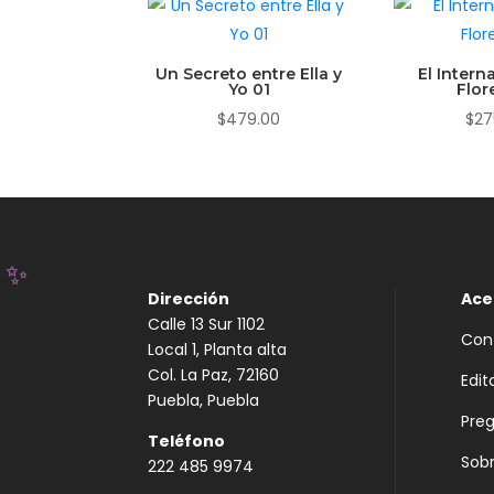
Un Secreto entre Ella y
El Intern
Yo 01
Flor
$
479.00
$
27
Dirección
Ace
Calle 13 Sur 1102
Con
Local 1, Planta alta
✨
Col. La Paz, 72160
Edit
Puebla, Puebla
Pre
Teléfono
Sobr
222 485 9974