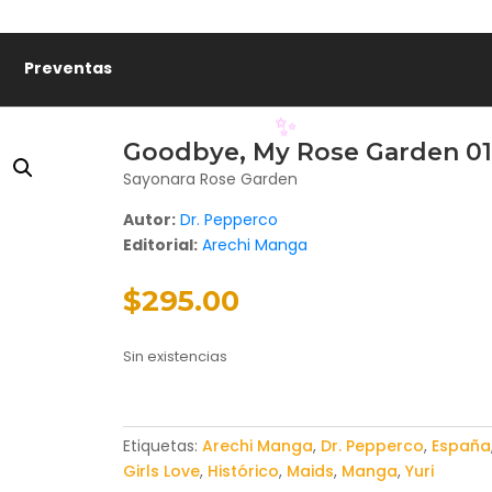
🏷️
Preventas
Goodbye, My Rose Garden 01
Sayonara Rose Garden
Autor:
Dr. Pepperco
Editorial:
Arechi Manga
✨
$
295.00
Sin existencias
Etiquetas:
Arechi Manga
,
Dr. Pepperco
,
España
Girls Love
,
Histórico
,
Maids
,
Manga
,
Yuri