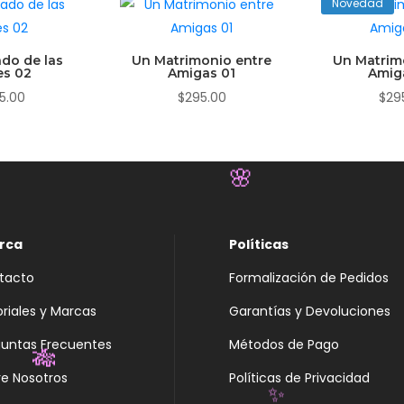
Novedad
ado de las
Un Matrimonio entre
Un Matrim
es 02
Amigas 01
Amig
5.00
$
295.00
$
29
🌸
rca
Políticas
tacto
Formalización de Pedidos
oriales y Marcas
Garantías y Devoluciones
guntas Frecuentes
Métodos de Pago
e Nosotros
Políticas de Privacidad