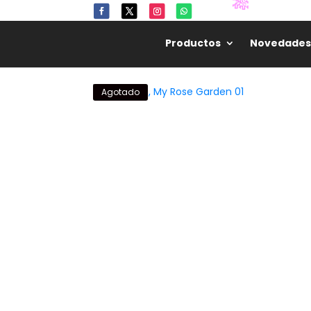
🎋
Productos
Novedades
🌸
🎋
Agotado