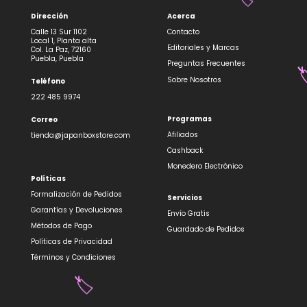
Dirección
Acerca
🎋
Calle 13 Sur 1102
Contacto
🏷️
Local 1, Planta alta
Editoriales y Marcas
Col. La Paz, 72160
Puebla, Puebla
Preguntas Frecuentes
Sobre Nosotros
Teléfono
222 485 9974

Programas
Correo
Afiliados
tienda@japanboxstore.com
Cashback
Monedero Electrónico
Políticas
Formalización de Pedidos
Servicios
Garantías y Devoluciones
Envío Gratis
Métodos de Pago
Guardado de Pedidos
Políticas de Privacidad
Términos y Condiciones