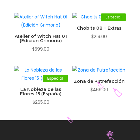
Especial
Chobits 08 + Extras
Atelier of Witch Hat 01
$
219.00
(Edición Grimorio)
$
599.00
Especial
Zona de Putrefacción
La Nobleza de las
$
469.00
Flores 15 (España)
$
265.00
🏷️
🏷️
🏷️