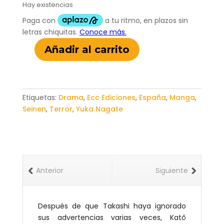
Hay existencias
Añadir al carrito
Gift
Plus
Minus
09
Etiquetas:
Drama
,
Ecc Ediciones
,
España
,
Manga
,
cantidad
Seinen
,
Terror
,
Yuka Nagate
Anterior
Siguiente
Después de que Takashi haya ignorado
sus advertencias varias veces, Katô