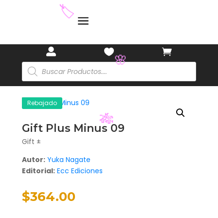
a
🏷️



Búsqueda
de
productos
🌸
Rebajado
Gift Plus Minus 09
Gift ±
Autor:
Yuka Nagate
🎋
Editorial:
Ecc Ediciones
$
364.00