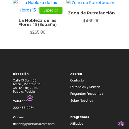
Especial
Zona de Putrefacción
La Nobleza de las
$
469.00
Flores 15 (España)
$
265.00
Dirección
Acerca
Calle 13 Sur 1102
Contacto
Local 1, Planta alta
Editoriales y Marcas
Col. La Paz, 72160
Puebla, Puebla
Preguntas Frecuentes
Sobre Nosotros
Teléfono
🌸
222 485 9974
Programas
Correo
Afiliados
tienda@japanboxstore.com