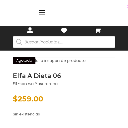
🌸
a



Búsqueda
de
productos
Agotado
Elfa A Dieta 06
Elf-san wa Yaserarenai
$
259.00
Sin existencias