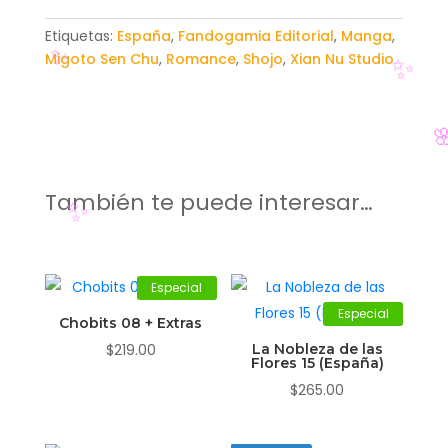
Etiquetas:
España
,
Fandogamia Editorial
,
Manga
,
Migoto Sen Chu
,
Romance
,
Shojo
,
Xian Nu Studio
✨
✨

También te puede interesar…
✨
Especial
Especial
Chobits 08 + Extras
$
219.00
La Nobleza de las
Flores 15 (España)
$
265.00