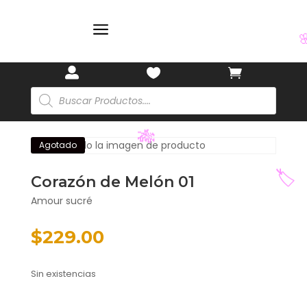
🏷️
a




Búsqueda
de
productos
Agotado
🎋
Corazón de Melón 01
🏷️
Amour sucré
$
229.00
Sin existencias