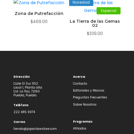
Novedad
Especial
Zona de Putrefacción
$
469.00
La Tierra de las Gemas
02
$
339.00
Dirección
Acerca
Calle 13 Sur 1102
Contacto
Local 1, Planta alta
Editoriales y Marcas
Col. La Paz, 72160
Puebla, Puebla
Preguntas Frecuentes
Sobre Nosotros
Teléfono
222 485 9974
Programas
Correo
Afiliados
tienda@japanboxstore.com