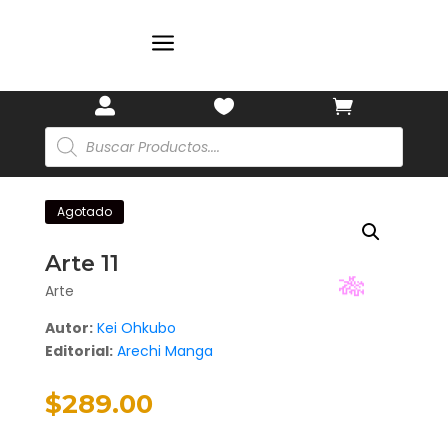
a



Búsqueda
de
productos
Agotado
Arte 11
Arte
Autor:
Kei Ohkubo
Editorial:
Arechi Manga
🎋
$
289.00