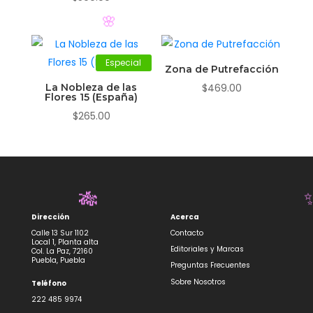
original
actual
era:
es:
$219.00.
$198.00.
🌸
Especial
Zona de Putrefacción
La Nobleza de las
$
469.00
Flores 15 (España)
$
265.00
Dirección
Acerca
Calle 13 Sur 1102
Contacto
🎋
Local 1, Planta alta
Editoriales y Marcas
Col. La Paz, 72160
Puebla, Puebla
Preguntas Frecuentes
Sobre Nosotros
Teléfono
222 485 9974