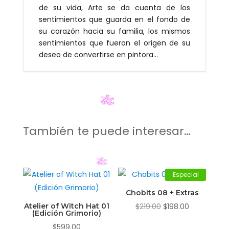
de su vida, Arte se da cuenta de los
sentimientos que guarda en el fondo de
su corazón hacia su familia, los mismos
sentimientos que fueron el origen de su
deseo de convertirse en pintora…
🎋
También te puede interesar…
Especial
🎋
Chobits 08 + Extras
El
El
Atelier of Witch Hat 01
$
219.00
$
198.00
(Edición Grimorio)
precio
precio
$
599.00