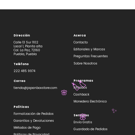
Dirección
Acerca
Calle 13 Sur 1102
Contacto
Local 1, Planta alta
Editoriales y Marcas
Col. La Paz, 72160
Puebla, Puebla
Preguntas Frecuentes
Sobre Nosotros
Teléfono
222 485 9974
Programas
Correo
🏷️
🏷️
Afiliados
tienda@japanboxstore.com
🌸
Cashback
Monedero Electrónico
Políticas
✨
Formalización de Pedidos
Servicios
🌸
Garantías y Devoluciones
Envío Gratis
Métodos de Pago
Guardado de Pedidos
Políticas de Privacidad