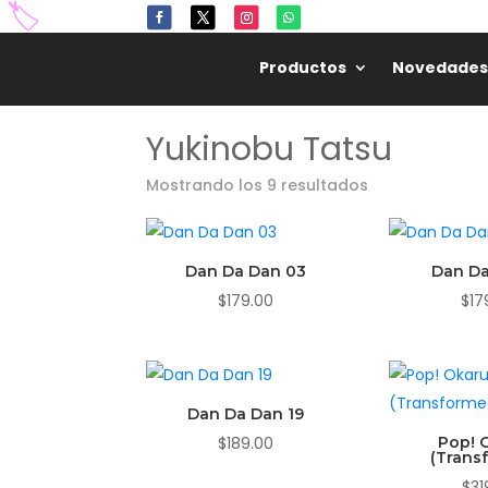
🏷️
Productos
Novedades
Yukinobu Tatsu
Mostrando los 9 resultados
Dan Da Dan 03
Dan Da
$
179.00
$
17
Dan Da Dan 19
$
189.00
Pop! 
(Trans
$
31