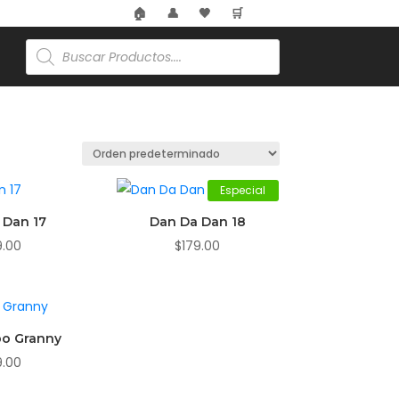
🏠
👤
🖤
🛒
Búsqueda
de
productos
Especial
 Dan 17
Dan Da Dan 18
9.00
$
179.00
bo Granny
9.00