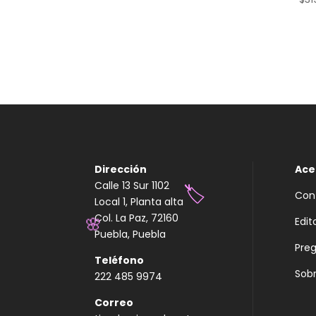
Dirección
Ace
Calle 13 Sur 1102
Con
Local 1, Planta alta
🏷️
Col. La Paz, 72160
Edit
Puebla, Puebla
🌸
Pre
Teléfono
Sobr
222 485 9974
Correo