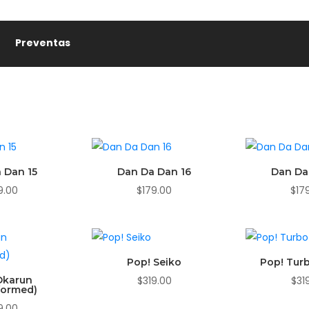
Preventas
 Dan 15
Dan Da Dan 16
Dan Da
9.00
$
179.00
$
17
Pop! Seiko
Pop! Tur
Okarun
$
319.00
$
31
formed)
9.00