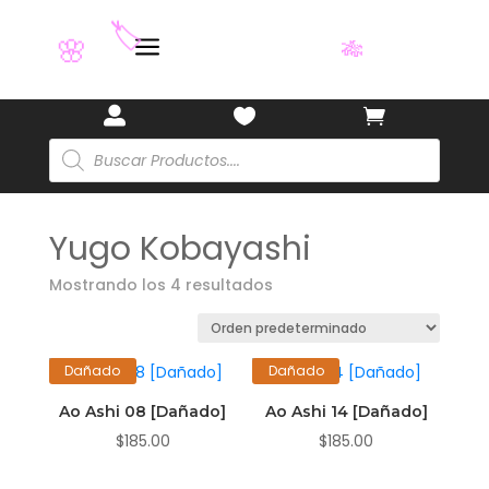
a
🏷️
🌸
🎋



Búsqueda
de
productos
Yugo Kobayashi
Mostrando los 4 resultados
Dañado
Dañado
Ao Ashi 08 [Dañado]
Ao Ashi 14 [Dañado]
$
185.00
$
185.00