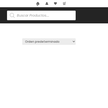
🏠
👤
🖤
🛒
Búsqueda
de
productos