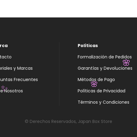
rca
Políticas
tacto
Formalización de Pedidos
oriales y Marcas
Garantías y Devoluciones
🌸
guntas Frecuentes
Métodos de Pago
e Nosotros
Políticas de Privacidad
🌸
✨
Términos y Condiciones
© Derechos Reservados, Japan Box Store