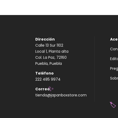
Dirección
Ace
Calle 13 Sur 1102
Con
Local 1, Planta alta
Col. La Paz, 72160
Edit
Puebla, Puebla
Pre
Teléfono
Sobr
222 485 9974
Correo
✨
tienda@japanboxstore.com
🏷️