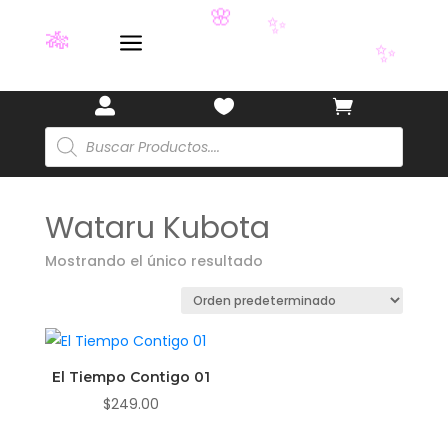
🌸
a
✨
🎋
✨



Búsqueda
de
productos
Wataru Kubota
Mostrando el único resultado
El Tiempo Contigo 01
$
249.00