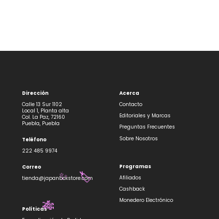
Dirección
Acerca
Calle 13 Sur 1102
Contacto
Local 1, Planta alta
Editoriales y Marcas
Col. La Paz, 72160
Puebla, Puebla
Preguntas Frecuentes
Sobre Nosotros
Teléfono
222 485 9974
Programas
Correo
Afiliados
tienda@japanboxstore.com
✨
🏷️
Cashback
Monedero Electrónico
🎋
Políticas