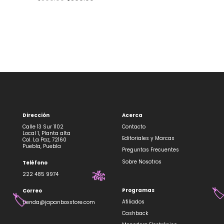
precio
precio
original
actual
era:
es:
$399.00.
$360.00.
Dirección
Acerca
Calle 13 Sur 1102
Contacto
Local 1, Planta alta
Editoriales y Marcas
Col. La Paz, 72160
Puebla, Puebla
Preguntas Frecuentes
Sobre Nosotros
Teléfono
222 485 9974
🎋
Programas
Correo
🏷
Afiliados
tienda@japanboxstore.com
🏷️
Cashback