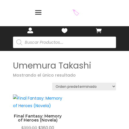
a
🏷️



Búsqueda
de
productos
Umemura Takashi
Mostrando el único resultado
Final Fantasy: Memory
of Heroes (Novela)
El
El
$
399.00
$
360.00