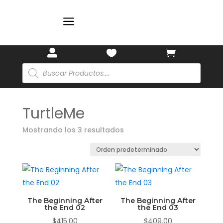
a



Búsqueda
de
productos
TurtleMe
Mostrando los 3 resultados
The Beginning After
The Beginning After
the End 02
the End 03
$
415.00
$
409.00