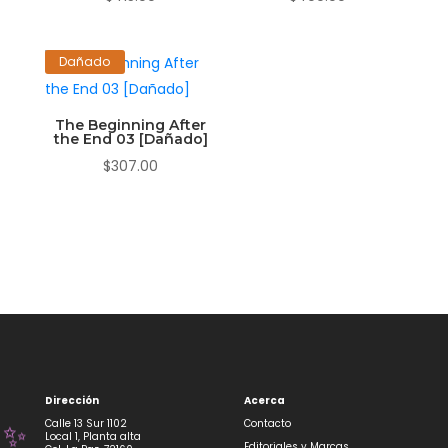
Dañado
The Beginning After
the End 03 [Dañado]
$
307.00
Dirección
Acerca
Calle 13 Sur 1102
Contacto
Local 1, Planta alta
Editoriales y Marcas