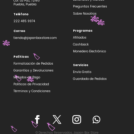
✨
Col. La Paz, 72160
Puebla, Puebla
Preguntas Frecuentes
Sobre Nosotros
Teléfono
222 485 9974
🎋
🎋
Programas
Correo
Afiliados
tienda@japanboxstore.com
Cashback
🎋
Monedero Electrónico
Políticas
🏷️
Formalización de Pedidos
Servicios
Garantías y Devoluciones
Envío Gratis
Métodos de Pago
Guardado de Pedidos
🏷️
Políticas de Privacidad
🎋
Términos y Condiciones
🏷️
© Derechos Reservados, Japan Box Store