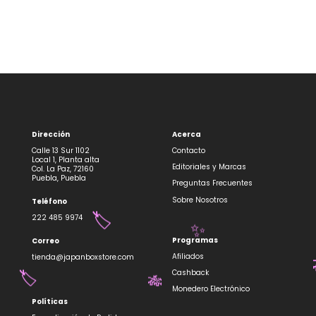
Dirección
Acerca
Calle 13 Sur 1102
Contacto
Local 1, Planta alta
Editoriales y Marcas
Col. La Paz, 72160
Puebla, Puebla
Preguntas Frecuentes
Sobre Nosotros
Teléfono
222 485 9974
🏷️
✨
Programas
Correo
Afiliados
tienda@japanboxstore.com
Cashback
🏷️
🎋
Monedero Electrónico
Políticas