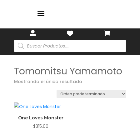
a



Búsqueda
de
productos
Tomomitsu Yamamoto
Mostrando el único resultado
One Loves Monster
$
315.00