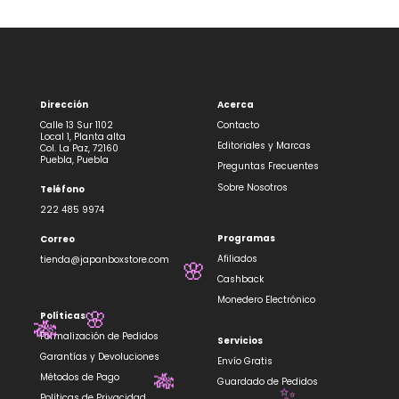
Dirección
Acerca
Calle 13 Sur 1102
Contacto
Local 1, Planta alta
Editoriales y Marcas
Col. La Paz, 72160
Puebla, Puebla
Preguntas Frecuentes
Sobre Nosotros
Teléfono
222 485 9974
Programas
Correo
Afiliados
tienda@japanboxstore.com
🌸
Cashback
Monedero Electrónico
Políticas
🌸
🎋
Formalización de Pedidos
Servicios
Garantías y Devoluciones
Envío Gratis
Métodos de Pago
Guardado de Pedidos
🎋
Políticas de Privacidad