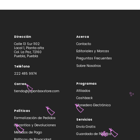
Dirección
Acerca
Calle 13 Sur 1102
Contacto
Local 1, Planta alta
Editoriales y Marcas
Col. La Paz, 72160
Puebla, Puebla
Preguntas Frecuentes
Sobre Nosotros
Teléfono
222 485 9974
Programas
Correo
🏷️
Afiliados
tienda@japanboxstore.com
✨
Cashback
Monedero Electrónico
🏷️
Políticas
🏷️
Formalización de Pedidos
Servicios
Garantías y Devoluciones
Envío Gratis
🏷️
Métodos de Pago
Guardado de Pedidos
🏷️
🎋
Políticas de Privacidad