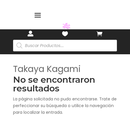
a
🎋



Búsqueda
de
productos
Takaya Kagami
No se encontraron
resultados
La página solicitada no pudo encontrarse. Trate de
perfeccionar su búsqueda o utilice la navegación
para localizar la entrada.