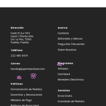
Dirección
Acerca
Calle 13 Sur 1102
Contacto
Local 1, Planta alta
Editoriales y Marcas
Col. La Paz, 72160
Puebla, Puebla
Preguntas Frecuentes
Sobre Nosotros
Teléfono
222 485 9974
Programas
Correo
🎋
Afiliados
tienda@japanboxstore.com
Cashback
🌸
🎋
Monedero Electrónico
Políticas
Formalización de Pedidos
Servicios
Garantías y Devoluciones
Envío Gratis
Métodos de Pago
Guardado de Pedidos
Políticas de Privacidad