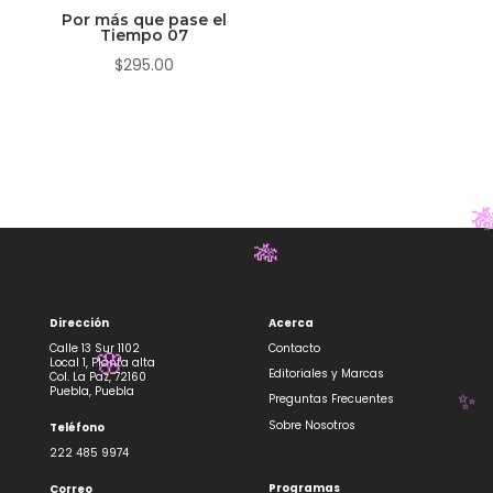
Por más que pase el
Tiempo 07
$
295.00

🎋
Dirección
Acerca
Calle 13 Sur 1102
Contacto
Local 1, Planta alta
Editoriales y Marcas
Col. La Paz, 72160
🌸
Puebla, Puebla
Preguntas Frecuentes
Sobre Nosotros
Teléfono
✨
222 485 9974
Programas
Correo