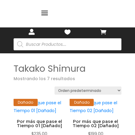
🌸
a



Búsqueda
de
productos
Takako Shimura
Mostrando los 7 resultados
Dañado
Dañado
Por más que pase el
Por más que pase el
Tiempo 01 [Dañado]
Tiempo 02 [Dañado]
$
235.00
$
199.00