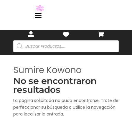
🎋
a



Búsqueda
de
productos
Sumire Kowono
No se encontraron
resultados
La página solicitada no pudo encontrarse. Trate de
perfeccionar su búsqueda o utilice la navegación
para localizar la entrada.