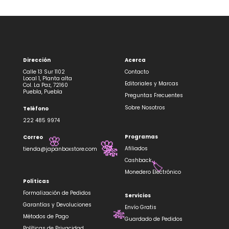
Dirección
Acerca
Calle 13 Sur 1102
Contacto
Local 1, Planta alta
Editoriales y Marcas
Col. La Paz, 72160
Puebla, Puebla
Preguntas Frecuentes
Sobre Nosotros
Teléfono
222 485 9974
Programas
Correo
🌸
🌸
Afiliados
tienda@japanboxstore.com
🎋
Cashback
🏷️
Monedero Electrónico
Políticas
Formalización de Pedidos
Servicios
Garantías y Devoluciones
Envío Gratis
Métodos de Pago
🎋
Guardado de Pedidos
Políticas de Privacidad