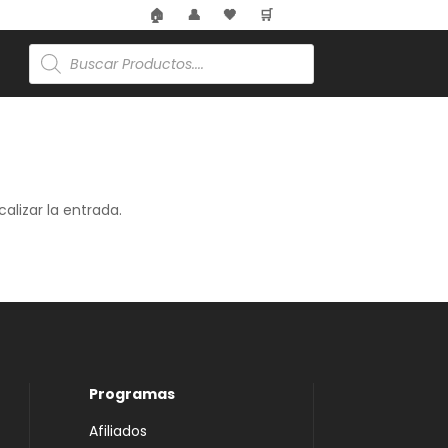
🏠
👤
🖤
🛒
Búsqueda
de
productos
alizar la entrada.
Programas
Afiliados