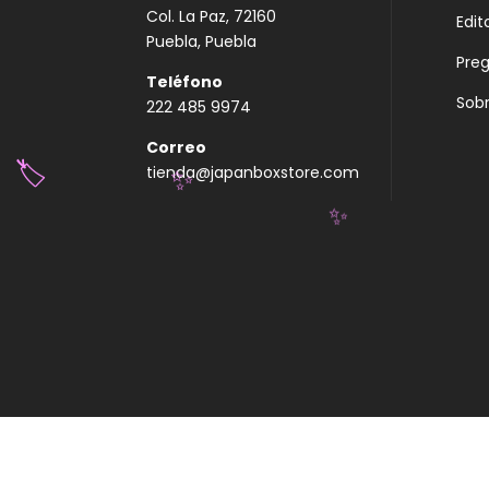
Col. La Paz, 72160
Edit
Puebla, Puebla
Pre
Teléfono
Sobr
222 485 9974
Correo
tienda@japanboxstore.com
🏷️
✨
✨