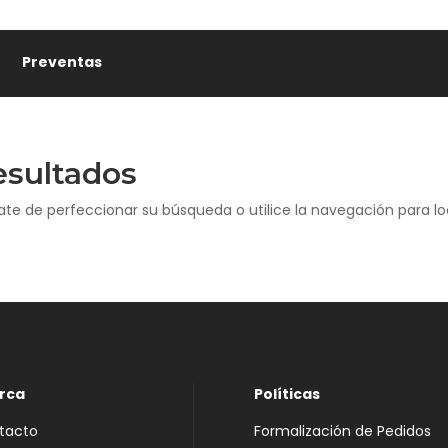
Preventas
esultados
ate de perfeccionar su búsqueda o utilice la navegación para loc
rca
Políticas
tacto
Formalización de Pedidos