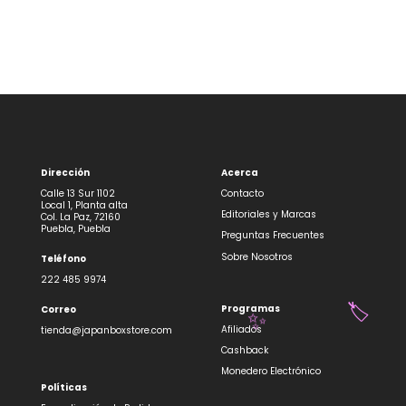
Dirección
Acerca
Calle 13 Sur 1102
Contacto
Local 1, Planta alta
Editoriales y Marcas
Col. La Paz, 72160
Puebla, Puebla
Preguntas Frecuentes
Sobre Nosotros
Teléfono
222 485 9974
Programas
Correo
🏷️
✨
Afiliados
tienda@japanboxstore.com
Cashback
Monedero Electrónico
Políticas