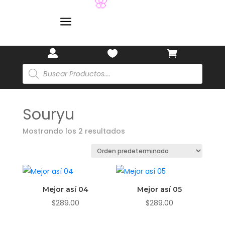
🏷️
🌸
a



Búsqueda
de
productos
Souryu
Mostrando los 2 resultados
Mejor así 04
Mejor así 05
$
289.00
$
289.00