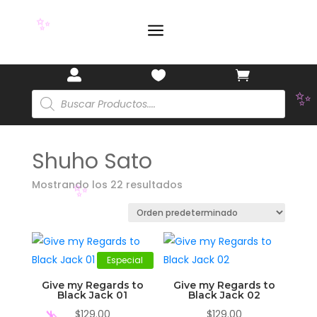
a



✨
Búsqueda
de
productos
✨
Shuho Sato
Mostrando los 22 resultados
✨
Especial
Give my Regards to
Give my Regards to
Black Jack 01
Black Jack 02
$
129.00
$
129.00