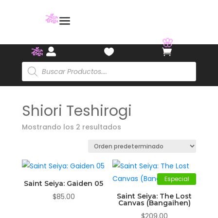
a
🎋



🌸
🎋
Búsqueda
de
productos
Shiori Teshirogi
Mostrando los 2 resultados
Especial
Saint Seiya: Gaiden 05
$
85.00
Saint Seiya: The Lost
Canvas (Bangaihen)
$
209.00