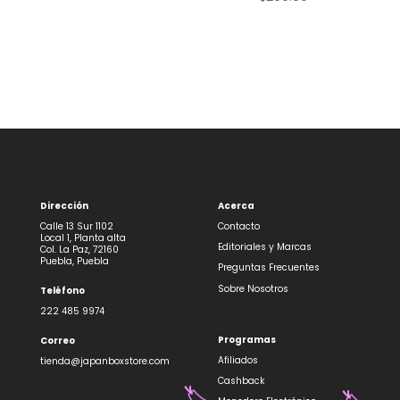
Dirección
Acerca
Calle 13 Sur 1102
Contacto
Local 1, Planta alta
Editoriales y Marcas
Col. La Paz, 72160
Puebla, Puebla
Preguntas Frecuentes
Sobre Nosotros
Teléfono
222 485 9974
Programas
Correo
Afiliados
tienda@japanboxstore.com
Cashback