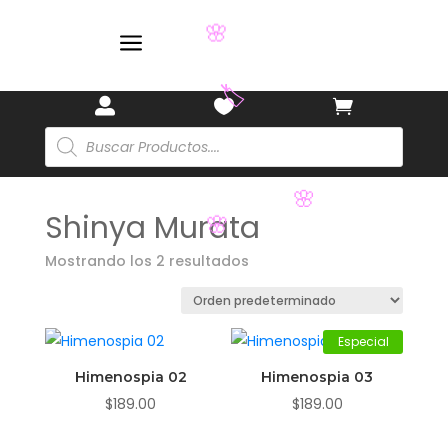
a
🌸



🏷️
Búsqueda
de
productos
🌸
Shinya Murata
🌸
Mostrando los 2 resultados
Especial
Himenospia 02
Himenospia 03
$
189.00
$
189.00