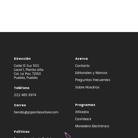
Dirección
Acerca
Calle 13 Sur 1102
Contacto
Local 1, Planta alta
Editoriales y Marcas
Col. La Paz, 72160
Puebla, Puebla
Preguntas Frecuentes
Sobre Nosotros
Teléfono
222 485 9974
Programas
Correo
Afiliados
tienda@japanboxstore.com
Cashback
Monedero Electrónico
Políticas