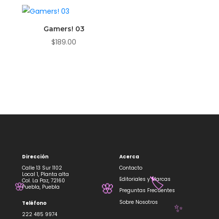
Gamers! 03
$
189.00
Dirección
Acerca
Calle 13 Sur 1102
Contacto
Local 1, Planta alta
Editoriales y Marcas
Col. La Paz, 72160
🏷️
Puebla, Puebla
Preguntas Frecuentes
🌸
🌸
Sobre Nosotros
Teléfono
✨
222 485 9974