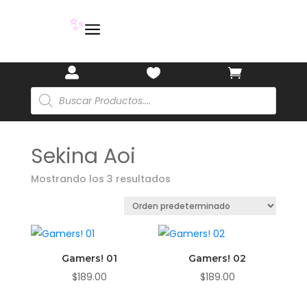
a
✨



Búsqueda
de
productos
Sekina Aoi
Mostrando los 3 resultados
Gamers! 01
Gamers! 02
$
189.00
$
189.00