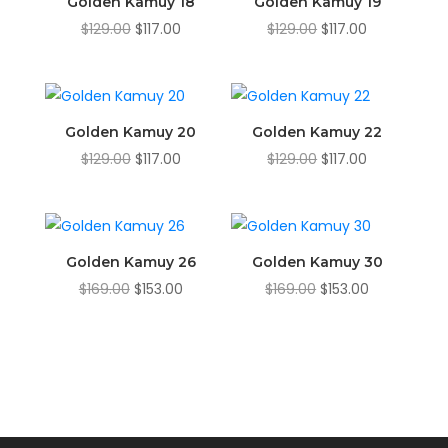
$169.00.
$153.00.
$129.00.
$117.00.
Golden Kamuy 18
Golden Kamuy 19
El
El
El
El
$
129.00
$
117.00
$
129.00
$
117.00
precio
precio
precio
precio
original
actual
original
actual
era:
es:
era:
es:
$129.00.
$117.00.
$129.00.
$117.00.
Golden Kamuy 20
Golden Kamuy 22
El
El
El
El
$
129.00
$
117.00
$
129.00
$
117.00
precio
precio
precio
precio
original
actual
original
actual
era:
es:
era:
es:
$129.00.
$117.00.
$129.00.
$117.00.
Golden Kamuy 26
Golden Kamuy 30
El
El
El
El
$
169.00
$
153.00
$
169.00
$
153.00
precio
precio
precio
precio
original
actual
original
actual
era:
es:
era:
es:
$169.00.
$153.00.
$169.00.
$153.00.