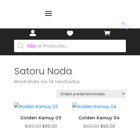
✨
a



Búsqueda
🏷️
de
productos
🎋
Satoru Noda
Mostrando los 14 resultados
Golden Kamuy 03
Golden Kamuy 04
El
El
El
El
$
109.00
$
99.00
$
109.00
$
99.00
precio
precio
precio
precio