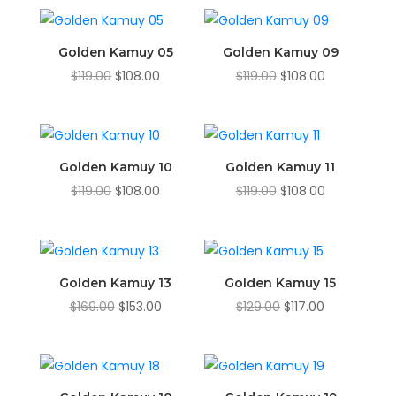
original
actual
original
actual
era:
es:
era:
es:
$109.00.
$99.00.
$109.00.
$99.00.
Golden Kamuy 05
Golden Kamuy 09
El
El
El
El
$
119.00
$
108.00
$
119.00
$
108.00
precio
precio
precio
precio
original
actual
original
actual
era:
es:
era:
es:
$119.00.
$108.00.
$119.00.
$108.00.
Golden Kamuy 10
Golden Kamuy 11
El
El
El
El
$
119.00
$
108.00
$
119.00
$
108.00
precio
precio
precio
precio
original
actual
original
actual
era:
es:
era:
es:
$119.00.
$108.00.
$119.00.
$108.00.
Golden Kamuy 13
Golden Kamuy 15
El
El
El
El
$
169.00
$
153.00
$
129.00
$
117.00
precio
precio
precio
precio
original
actual
original
actual
era:
es:
era:
es: