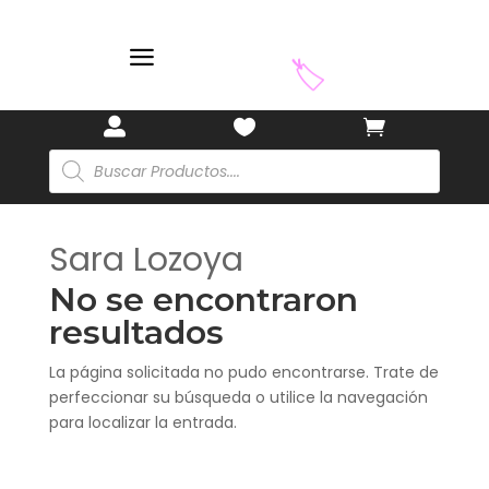
🏷️
a
🏷️



Búsqueda
de
productos
Sara Lozoya
No se encontraron
resultados
La página solicitada no pudo encontrarse. Trate de
perfeccionar su búsqueda o utilice la navegación
para localizar la entrada.