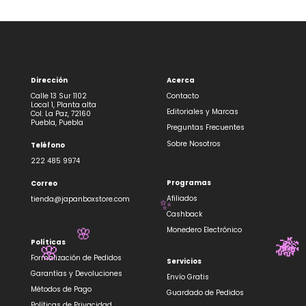
Dirección
Acerca
Calle 13 Sur 1102
Contacto
Local 1, Planta alta
Editoriales y Marcas
Col. La Paz, 72160
Puebla, Puebla
Preguntas Frecuentes
Sobre Nosotros
Teléfono
222 485 9974
Programas
Correo
Afiliados
tienda@japanboxstore.com
✨
Cashback
Monedero Electrónico
🌸
Políticas
🎋
🎋
🌸
Formalización de Pedidos
Servicios
Garantías y Devoluciones
Envío Gratis
Métodos de Pago
Guardado de Pedidos
Políticas de Privacidad