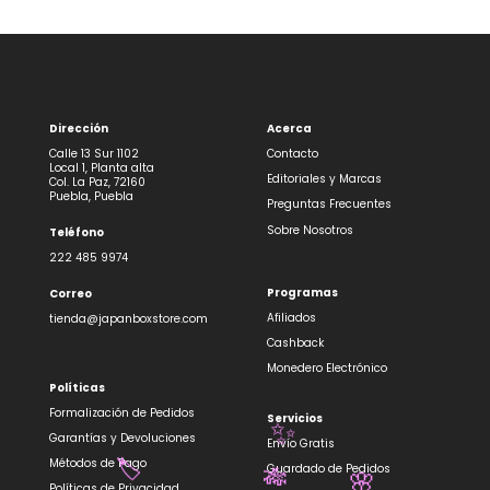
Dirección
Acerca
Calle 13 Sur 1102
Contacto
Local 1, Planta alta
Editoriales y Marcas
Col. La Paz, 72160
Puebla, Puebla
Preguntas Frecuentes
Sobre Nosotros
Teléfono
222 485 9974
Programas
Correo
Afiliados
tienda@japanboxstore.com
Cashback
Monedero Electrónico
Políticas
Formalización de Pedidos
Servicios
✨
Garantías y Devoluciones
Envío Gratis
Métodos de Pago
Guardado de Pedidos
🏷️
Políticas de Privacidad