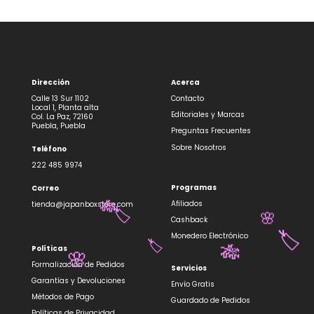
Dirección
Acerca
Calle 13 Sur 1102
Contacto
Local 1, Planta alta
Editoriales y Marcas
Col. La Paz, 72160
Puebla, Puebla
Preguntas Frecuentes
Sobre Nosotros
Teléfono
222 485 9974
Programas
Correo
Afiliados
tienda@japanboxstore.com
🎋
🏷️
Cashback
🌸
Monedero Electrónico
🏷️
Políticas
🏷️
🎋
🌸
Formalización de Pedidos
Servicios
Garantías y Devoluciones
Envío Gratis
Métodos de Pago
Guardado de Pedidos
Políticas de Privacidad