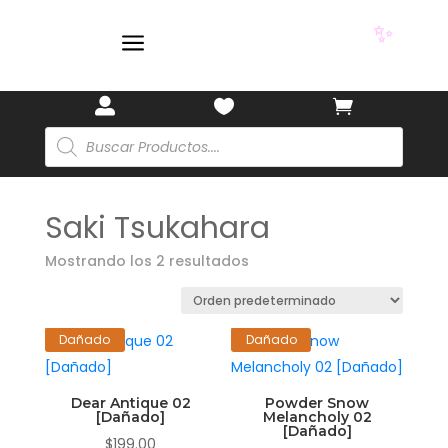
✨
a
✨



Búsqueda
de
productos
Saki Tsukahara
Mostrando los 2 resultados
Dañado
Dañado
Dear Antique 02
Powder Snow
[Dañado]
Melancholy 02
[Dañado]
$
199.00