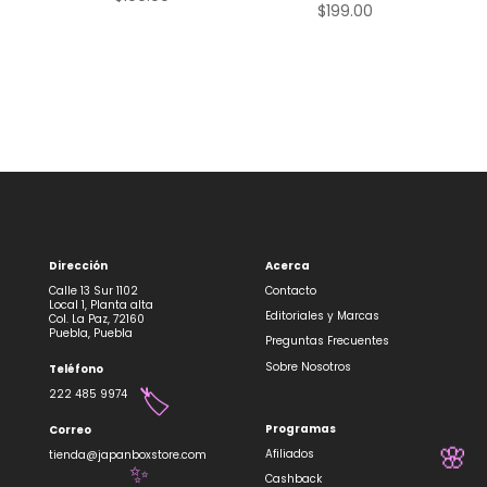
$
199.00
Dirección
Acerca
Calle 13 Sur 1102
Contacto
Local 1, Planta alta
Editoriales y Marcas
Col. La Paz, 72160
Puebla, Puebla
Preguntas Frecuentes
Sobre Nosotros
Teléfono
222 485 9974
🏷️
Programas
Correo
Afiliados
tienda@japanboxstore.com
🌸
Cashback